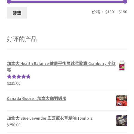
最
最
价格：
$180
—
$190
筛选
低
高
价
价
好评的产品
格
格
加拿大 Health Balance 健康平衡蔓越莓胶囊 Cranberry 小红
莓
$
229.00
评分
5.00
&sol; 5
Canada Goose - 加拿大鹅羽绒服
加拿大 Blue Lavender 庄园薰衣草精油 15ml x 2
$
250.00