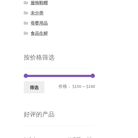
服饰鞋帽
未分类
母婴用品
食品生鲜
按价格筛选
最
最
价格：
$150
—
$160
筛选
低
高
价
价
好评的产品
格
格