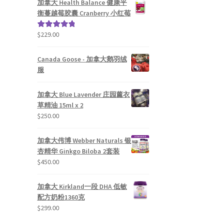
加拿大 Health Balance 健康平
衡蔓越莓胶囊 Cranberry 小红莓
$
229.00
评分
5.00
&sol; 5
Canada Goose - 加拿大鹅羽绒
服
加拿大 Blue Lavender 庄园薰衣
草精油 15ml x 2
$
250.00
加拿大伟博 Webber Naturals 银
杏精华 Ginkgo Biloba 2套装
$
450.00
加拿大 Kirkland一段 DHA 低敏
配方奶粉1360克
$
299.00