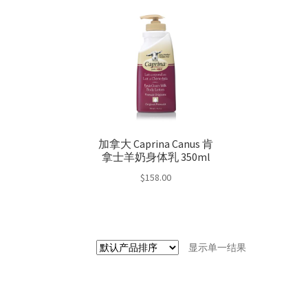
加拿大 Caprina Canus 肯
拿士羊奶身体乳 350ml
$
158.00
显示单一结果