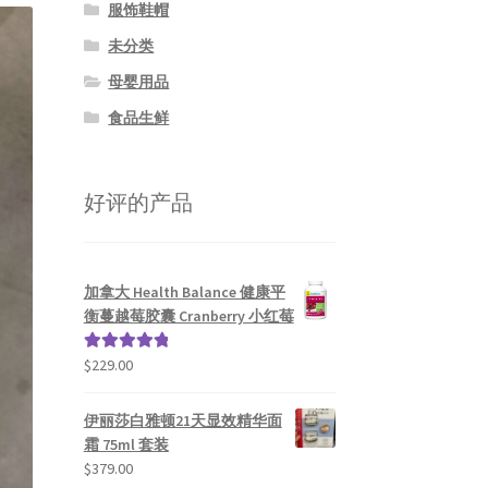
服饰鞋帽
未分类
母婴用品
食品生鲜
好评的产品
加拿大 Health Balance 健康平
衡蔓越莓胶囊 Cranberry 小红莓
$
229.00
评分
5.00
&sol; 5
伊丽莎白雅顿21天显效精华面
霜 75ml 套装
$
379.00