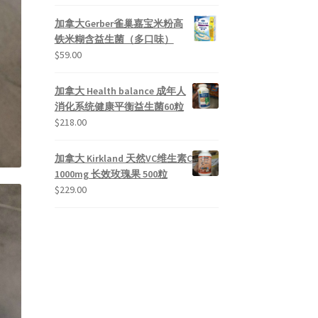
加拿大Gerber雀巢嘉宝米粉高
铁米糊含益生菌（多口味）
$
59.00
加拿大 Health balance 成年人
消化系统健康平衡益生菌60粒
$
218.00
加拿大 Kirkland 天然VC维生素C
1000mg 长效玫瑰果 500粒
$
229.00