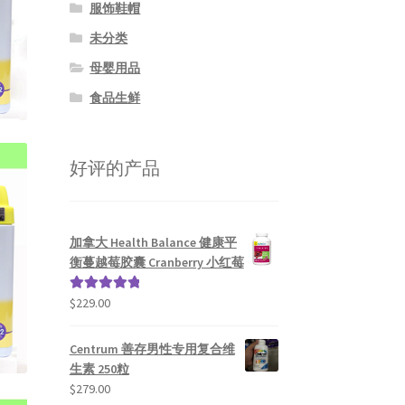
服饰鞋帽
未分类
母婴用品
食品生鲜
好评的产品
加拿大 Health Balance 健康平
衡蔓越莓胶囊 Cranberry 小红莓
$
229.00
评分
5.00
&sol; 5
Centrum 善存男性专用复合维
生素 250粒
$
279.00