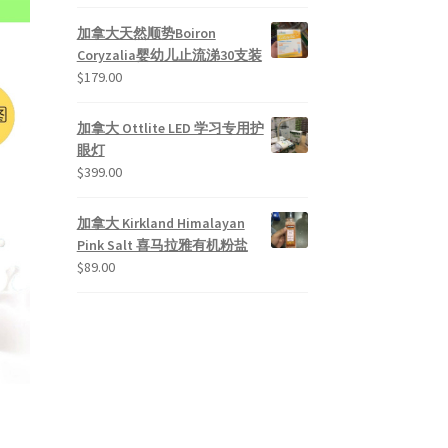
加拿大天然顺势Boiron
Coryzalia婴幼儿止流涕30支装
$
179.00
加拿大 Ottlite LED 学习专用护
眼灯
$
399.00
加拿大 Kirkland Himalayan
Pink Salt 喜马拉雅有机粉盐
$
89.00