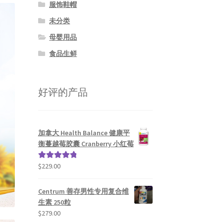
服饰鞋帽
未分类
母婴用品
食品生鲜
好评的产品
加拿大 Health Balance 健康平
衡蔓越莓胶囊 Cranberry 小红莓
$
229.00
评分
5.00
&sol; 5
Centrum 善存男性专用复合维
生素 250粒
$
279.00