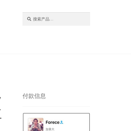
搜
搜
索：
索
y
付款信息
红