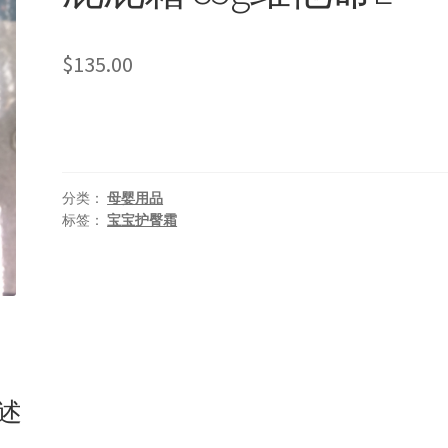
$
135.00
分类：
母婴用品
标签：
宝宝护臀霜
述