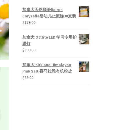
加拿大天然顺势Boiron
Coryzalia婴幼儿止流涕30支装
$
179.00
加拿大 Ottlite LED 学习专用护
眼灯
$
399.00
加拿大 Kirkland Himalayan
Pink Salt 喜马拉雅有机粉盐
$
89.00