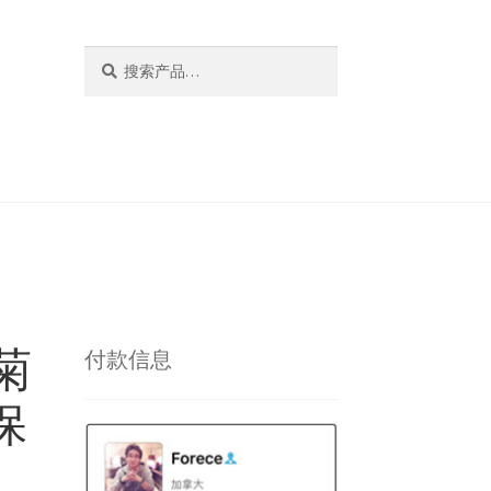
搜
搜
索：
索
甘菊
付款信息
保