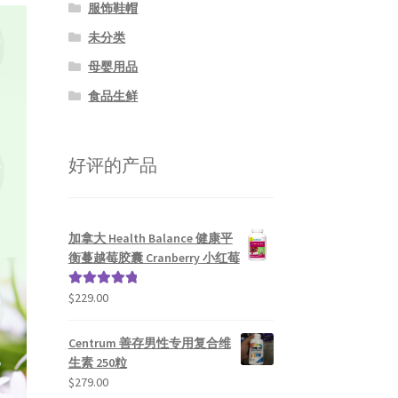
服饰鞋帽
未分类
母婴用品
食品生鲜
好评的产品
加拿大 Health Balance 健康平
衡蔓越莓胶囊 Cranberry 小红莓
$
229.00
评分
5.00
&sol; 5
Centrum 善存男性专用复合维
生素 250粒
$
279.00