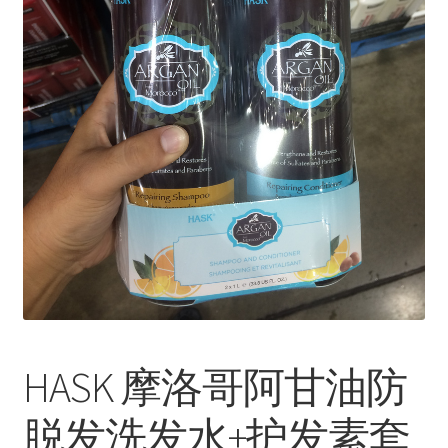
HASK 摩洛哥阿甘油防
脱发洗发水+护发素套