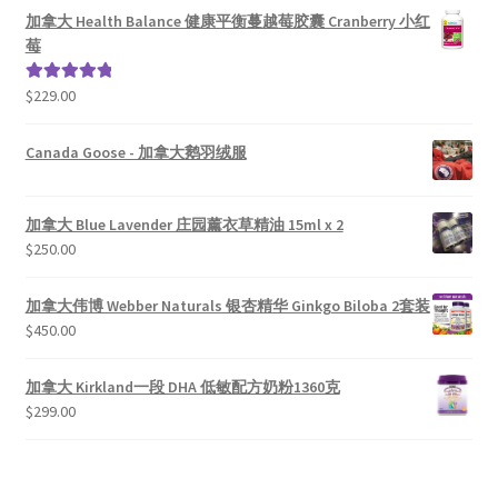
加拿大 Health Balance 健康平衡蔓越莓胶囊 Cranberry 小红
莓
$
229.00
评分
5.00
&sol; 5
Canada Goose - 加拿大鹅羽绒服
加拿大 Blue Lavender 庄园薰衣草精油 15ml x 2
$
250.00
加拿大伟博 Webber Naturals 银杏精华 Ginkgo Biloba 2套装
$
450.00
加拿大 Kirkland一段 DHA 低敏配方奶粉1360克
$
299.00