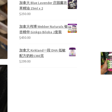
加拿大 Blue Lavender 庄园薰衣
草精油 15ml x 2
$
250.00
加拿大伟博 Webber Naturals 银
杏精华 Ginkgo Biloba 2套装
$
450.00
加拿大 Kirkland一段 DHA 低敏
配方奶粉1360克
$
299.00