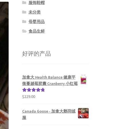
服饰鞋帽
未分类
母婴用品
食品生鲜
好评的产品
加拿大 Health Balance 健康平
衡蔓越莓胶囊 Cranberry 小红莓
$
229.00
评分
5.00
&sol; 5
Canada Goose - 加拿大鹅羽绒
服