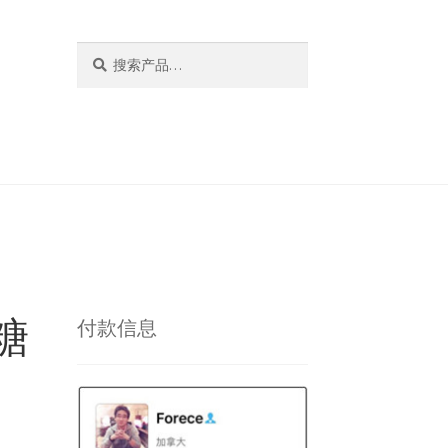
搜
搜
索：
索
枫糖
付款信息