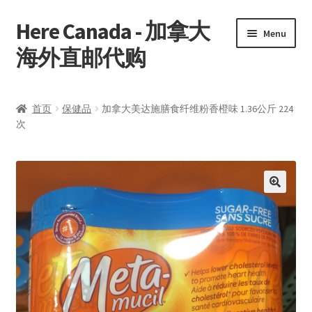
Here Canada - 加拿大
Skip
Skip
Menu
to
to
海外直邮代购
navigation
content
首页
首页
保健品
加拿大美达施膳食纤维粉香橙味 1.36公斤 224
次
我的帐户