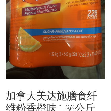
加拿大美达施膳食纤
维粉香橙味 1.36公斤