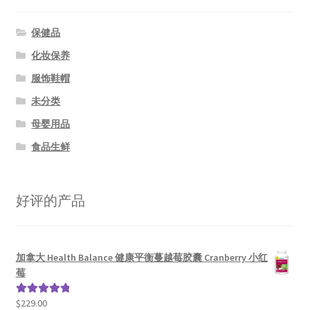
保健品
化妆保养
服饰鞋帽
未分类
母婴用品
食品生鲜
好评的产品
加拿大 Health Balance 健康平衡蔓越莓胶囊 Cranberry 小红
莓
$
229.00
评分
5.00