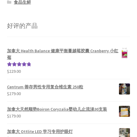
食品生鲜
好评的产品
加拿大 Health Balance 健康平衡蔓越莓胶囊 Cranberry 小红
莓
$
229.00
评分
5.00
&sol; 5
Centrum 善存男性专用复合维生素 250粒
$
279.00
加拿大天然顺势Boiron Coryzalia婴幼儿止流涕30支装
$
179.00
加拿大 Ottlite LED 学习专用护眼灯