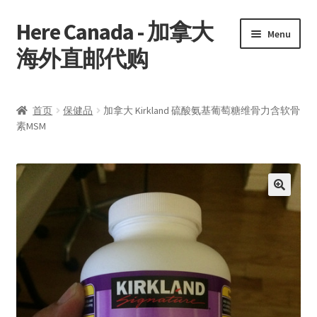
Here Canada - 加拿大
Skip
Skip
Menu
to
to
海外直邮代购
navigation
content
首页
首页
保健品
加拿大 Kirkland 硫酸氨基葡萄糖维骨力含软骨
素MSM
我的帐户