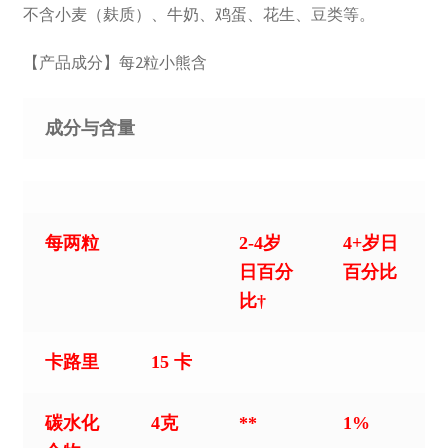
不含小麦（麸质）、牛奶、鸡蛋、花生、豆类等。
【产品成分】每2粒小熊含
成分与含量
每两粒
2-4岁
4+岁日
日百分
百分比
比†
卡路里
15 卡
碳水化
4克
**
1%