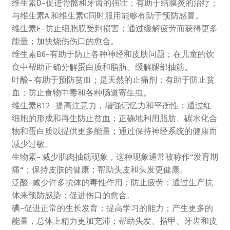
维生素D–促进骨骼和牙齿的强壮；有助于结膜炎的治疗；
与维生素A 和维生素C同时服用能够有助于预防感冒。
维生素E–防止细胞膜受到损害；通过缓解疲劳而获得更多
能量；加快烧伤伤口的愈合。
维生素B6–有助于防止各种神经和皮肤问题；在儿童的饮
食中帮助正确分解蛋白质和脂肪。缓解腿部抽筋。
叶酸– 有助于预防贫血；是天然的止痛剂；有助于防止贫
血；防止食物中毒和各种肠道寄生虫。
维生素B12– 提高注意力，增强记忆力和平衡性；通过红
细胞的形成和再生防止贫血；正确地利用脂肪、碳水化合
物和蛋白质以提供更多能量；通过保持神经系统的健康而
减少过敏。
生物素– 减少肌肉抽筋现象，这种现象通常被称作“发育期
痛“；保持皮肤的健康；帮助头皮和头发更健康。
泛酸–减少许多抗体的毒性作用；防止疲劳；通过生产抗
体来预防感染；促进伤口的愈合。
碘–促进正常的生长发育；提高学习的能力；产生更多的
能量，总体上精力更加充沛；帮助头发、指甲、牙齿和皮