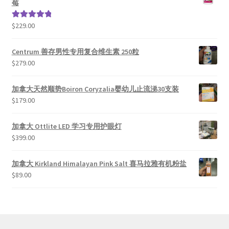
莓
$
229.00
评分
5.00
&sol; 5
Centrum 善存男性专用复合维生素 250粒
$
279.00
加拿大天然顺势Boiron Coryzalia婴幼儿止流涕30支装
$
179.00
加拿大 Ottlite LED 学习专用护眼灯
$
399.00
加拿大 Kirkland Himalayan Pink Salt 喜马拉雅有机粉盐
$
89.00