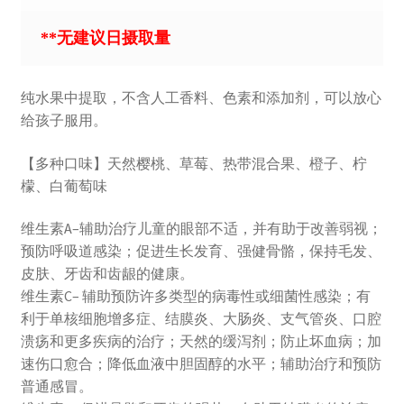
**无建议日摄取量
纯水果中提取，不含人工香料、色素和添加剂，可以放心
给孩子服用。
【多种口味】天然樱桃、草莓、热带混合果、橙子、柠
檬、白葡萄味
维生素A–辅助治疗儿童的眼部不适，并有助于改善弱视；
预防呼吸道感染；促进生长发育、强健骨骼，保持毛发、
皮肤、牙齿和齿龈的健康。
维生素C– 辅助预防许多类型的病毒性或细菌性感染；有
利于单核细胞增多症、结膜炎、大肠炎、支气管炎、口腔
溃疡和更多疾病的治疗；天然的缓泻剂；防止坏血病；加
速伤口愈合；降低血液中胆固醇的水平；辅助治疗和预防
普通感冒。