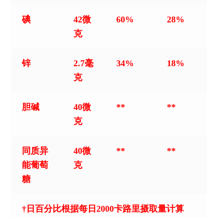
碘
42微
60%
28%
克
锌
2.7毫
34%
18%
克
胆碱
40微
**
**
克
同质异
40微
**
**
能葡萄
克
糖
†日百分比根据每日2000卡路里摄取量计算