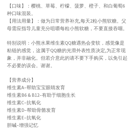
【口味】：樱桃、草莓、柠檬、菠萝、橙子、和白葡萄6
种口味混装。
【用法用量】：做为日常营养补充,每天2粒小熊软糖。父
母需应指导儿童充分咀嚼每粒小熊软糖，不要直接吞咽。
特别说明：小熊水果维生素QQ糖遇热会变软，感觉像是
粘链的感觉，这属于QQ糖的光滑外表性质决定,为正常现
象，并非融化。但若介意此的请不要下手购买，以免引起
不必要的误会。谢谢。
【营养成分】
维生素A–帮助宝宝眼睛发育
维生素B6 & B12–有助于细胞生长
维生素C–抗氧化
维生素D–帮助骨骼发育
维生素E–抗氧化
胆碱–增强记忆